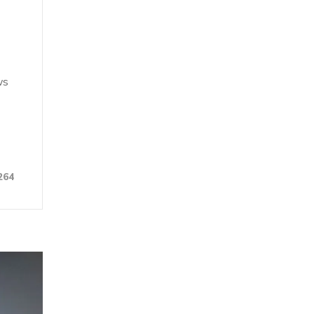
ws
264