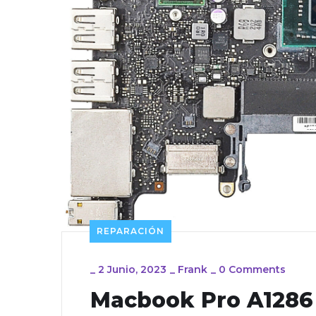
REPARACIÓN
_
2 Junio, 2023
_
Frank
_
0 Comments
Macbook Pro A1286 